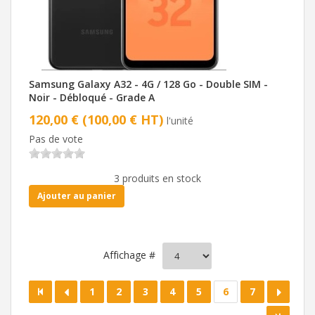
Samsung Galaxy A32 - 4G / 128 Go - Double SIM -
Noir - Débloqué - Grade A
120,00 € (100,00 € HT)
l'unité
Pas de vote
3 produits en stock
Ajouter au panier
Affichage #
1
2
3
4
5
6
7