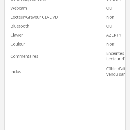
Webcam
Oui
Lecteur/Graveur CD-DVD
Non
Bluetooth
Oui
Clavier
AZERTY
Couleur
Noir
Enceintes in
Commentaires
Lecteur d'em
Câble d'alim
Inclus
Vendu sans no