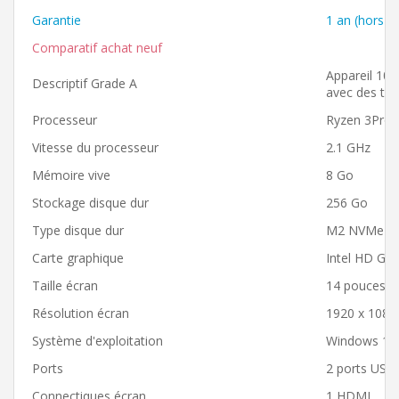
Garantie
1 an (hors ba
Comparatif achat neuf
Appareil 100
Descriptif Grade A
avec des trac
Processeur
Ryzen 3Pro
Vitesse du processeur
2.1 GHz
Mémoire vive
8 Go
Stockage disque dur
256 Go
Type disque dur
M2 NVMe
Carte graphique
Intel HD Gra
Taille écran
14 pouces
Résolution écran
1920 x 1080
Système d'exploitation
Windows 11 
Ports
2 ports USB 
Connectiques écran
1 HDMI