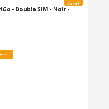
Suivant
Go - Double SIM - Noir -
anier