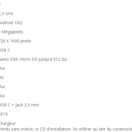
8
2,3 GHz
Android 10Q
8 Mégapixels
720 X 1600 pixels
USB C
Nano SIM, micro SD jusqu'à 512 Go
Oui
4G
Oui
Oui
USB C + Jack 3,5 mm
2019
Chargeur.
Vendu sans notice, ni CD d'installation. Se référer au site du construct