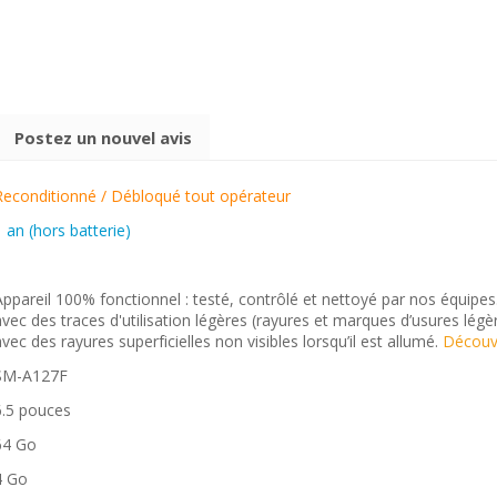
Postez un nouvel avis
Reconditionné / Débloqué tout opérateur
1 an (hors batterie)
Appareil 100% fonctionnel : testé, contrôlé et nettoyé par nos équipes
avec des traces d'utilisation légères (rayures et marques d’usures lég
avec des rayures superficielles non visibles lorsqu’il est allumé.
Découvr
SM-A127F
6.5 pouces
64 Go
4 Go