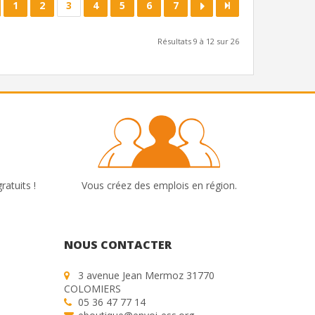
1
2
3
4
5
6
7
Résultats 9 à 12 sur 26
ratuits !
Vous créez des emplois en région.
NOUS CONTACTER
3 avenue Jean Mermoz 31770
COLOMIERS
05 36 47 77 14