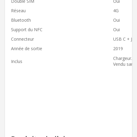
Double SIM
Oui
Réseau
4G
Bluetooth
Oui
Support du NFC
Oui
Connecteur
USB C + Ja
Année de sortie
2019
Chargeur.
Inclus
Vendu sans n