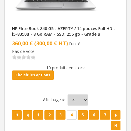
HP Elite Book 840 G5 - AZERTY / 14 pouces Full HD -
i5-8350u - 8 Go RAM - SSD: 256 go - Grade B
360,00 € (300,00 € HT)
l'unité
Pas de vote
10 produits en stock
Choisir les options
Affichage #
1
2
3
4
5
6
7