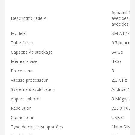
Appareil 100
Descriptif Grade A
avec des tra
avec des ray
Modèle
SM-A127F
Taille écran
6.5 pouces
Capacité de stockage
64 Go
Mémoire vive
4 Go
Processeur
8
Vitesse processeur
2,3 GHz
Système d'exploitation
Android 10
Appareil photo
8 Mégapixel
Résolution
720 X 1600 
Connecteur
USB C
Type de cartes supportées
Nano SIM, m