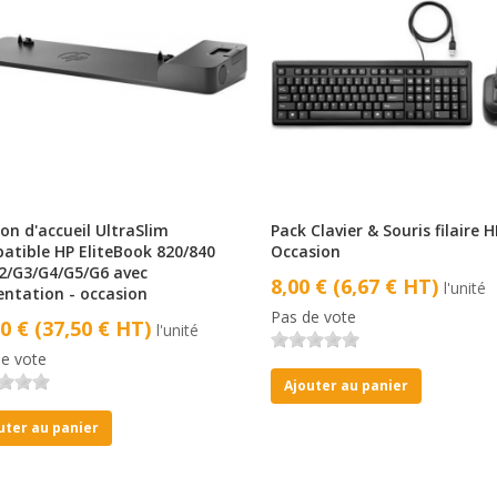
on d'accueil UltraSlim
Pack Clavier & Souris filaire H
atible HP EliteBook 820/840
Occasion
2/G3/G4/G5/G6 avec
8,00 € (6,67 € HT)
l'unité
entation - occasion
Pas de vote
00 € (37,50 € HT)
l'unité
e vote
Ajouter au panier
uter au panier