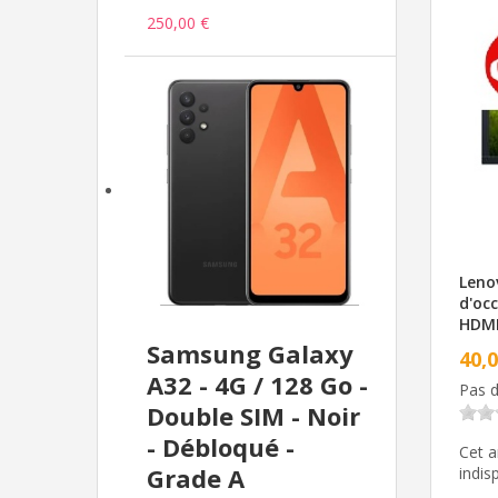
250,00 €
Leno
d'oc
HDMI
Samsung Galaxy
40,
A32 - 4G / 128 Go -
Pas d
Double SIM - Noir
- Débloqué -
Cet 
Grade A
indis