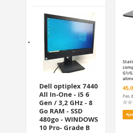
Stati
comp
G1/G
alim
Dell optiplex 7440
45,
All In-One - i5 6
Pas d
Gen / 3,2 GHz - 8
Go RAM - SSD
Ajo
480go - WINDOWS
10 Pro- Grade B