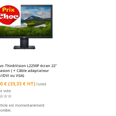
vo ThinkVision L2250P écran 22"
casion ( + Câble adaptateur
//DVI ou VGA)
00 € (33,33 € HT)
l'unité
e vote
article est momentanément
ponible.