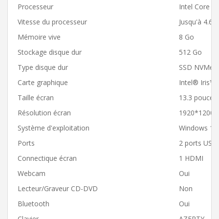
Processeur
Intel Core i
Vitesse du processeur
Jusqu'à 4.6
Mémoire vive
8 Go
Stockage disque dur
512 Go
Type disque dur
SSD NVMe
Carte graphique
Intel® Iris™
Taille écran
13.3 pouces
Résolution écran
1920*1200 (
Système d'exploitation
Windows 11 
Ports
2 ports USB
Connectique écran
1 HDMI
Webcam
Oui
Lecteur/Graveur CD-DVD
Non
Bluetooth
Oui
Clavier
AZERTY