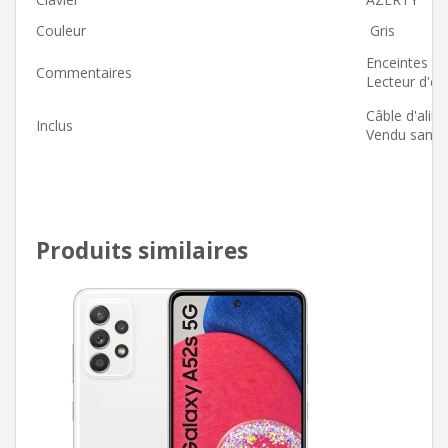
Couleur
Gris
Enceintes in
Commentaires
Lecteur d'em
Câble d'alim
Inclus
Vendu sans no
Produits similaires