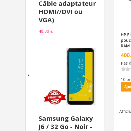
Câble adaptateur
HDMI//DVI ou
VGA)
40,00 €
HP El
pouc
RAM 
400
Pas d
10 pr
Ajo
Affic
Samsung Galaxy
J6 / 32 Go - Noir -