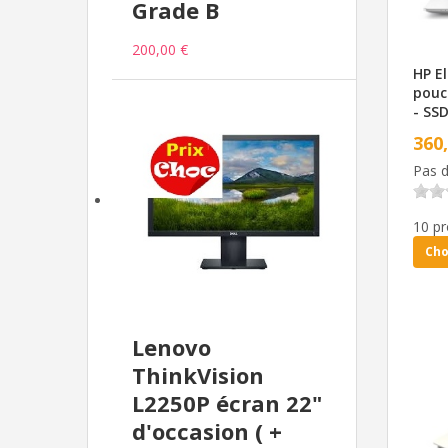
Grade B
200,00 €
HP El
pouc
- SSD
360
Pas d
10 pr
Cho
Lenovo
ThinkVision
L2250P écran 22"
d'occasion ( +