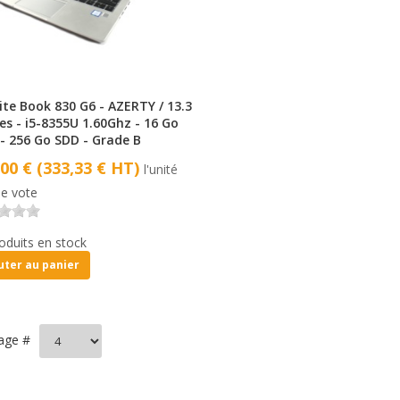
ite Book 830 G6 - AZERTY / 13.3
es - i5-8355U 1.60Ghz - 16 Go
- 256 Go SDD - Grade B
,00 € (333,33 € HT)
l'unité
e vote
oduits en stock
uter au panier
hage #