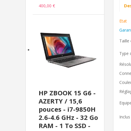
Des
400,00 €
Etat
Garan
Taille
Type 
Résol
Conne
Coule
HP ZBOOK 15 G6 -
Régla
AZERTY / 15,6
Equip
pouces - i7-9850H
2.6-4.6 GHz - 32 Go
Inclus
RAM - 1 To SSD -