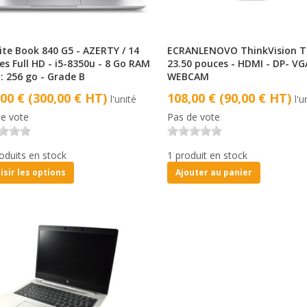
ite Book 840 G5 - AZERTY / 14
ECRANLENOVO ThinkVision T
es Full HD - i5-8350u - 8 Go RAM
23.50 pouces - HDMI - DP- VG
: 256 go - Grade B
WEBCAM
,00 € (300,00 € HT)
108,00 € (90,00 € HT)
l'unité
l'u
e vote
Pas de vote
oduits en stock
1 produit en stock
isir les options
Ajouter au panier