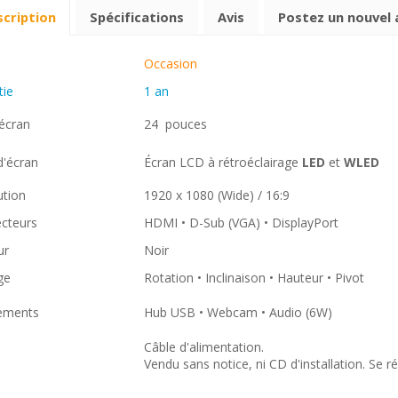
cription
Spécifications
Avis
Postez un nouvel 
Occasion
tie
1 an
 écran
24 pouces
d'écran
Écran LCD à rétroéclairage
LED
et
WLED
ution
1920 x 1080 (Wide) / 16:9
cteurs
HDMI • D-Sub (VGA) • DisplayPort
ur
Noir
ge
Rotation • Inclinaison • Hauteur • Pivot
ements
Hub USB • Webcam • Audio (6W)
Câble d'alimentation.
Vendu sans notice, ni CD d'installation. Se r