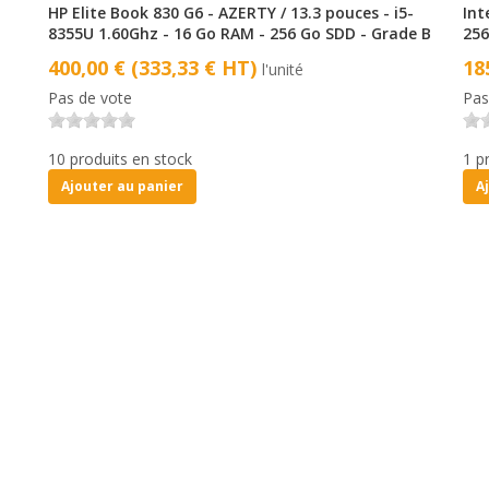
HP Elite Book 830 G6 - AZERTY / 13.3 pouces - i5-
Int
8355U 1.60Ghz - 16 Go RAM - 256 Go SDD - Grade B
256
400,00 € (333,33 € HT)
18
l'unité
Pas de vote
Pas
10 produits en stock
1 p
Ajouter au panier
A