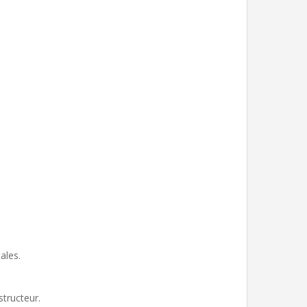
ales.
structeur.